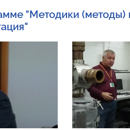
амме "Методики (методы) 
тация"